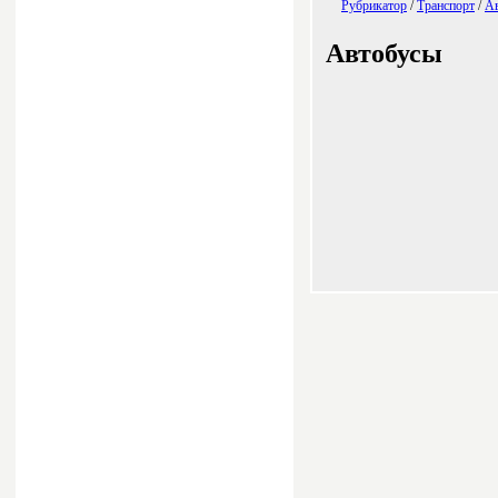
Рубрикатор
/
Транспорт
/
А
Автобусы