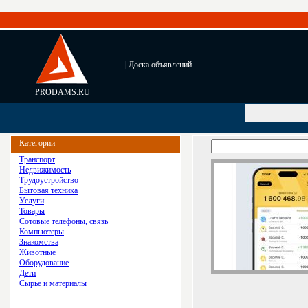
| Доска объявлений
PRODAMS.RU
Категории
Транспорт
Недвижимость
Трудоустройство
Бытовая техника
Услуги
Товары
Сотовые телефоны, связь
Компьютеры
Знакомства
Животные
Оборудование
Дети
Сырье и материалы