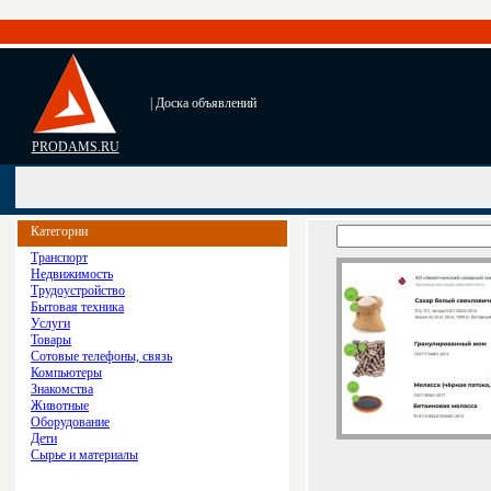
| Доска объявлений
PRODAMS.RU
Категории
Транспорт
Недвижимость
Трудоустройство
Бытовая техника
Услуги
Товары
Сотовые телефоны, связь
Компьютеры
Знакомства
Животные
Оборудование
Дети
Сырье и материалы