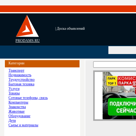
| Доска объявлений
PRODAMS.RU
Категории
Транспорт
Недвижимость
Трудоустройство
Бытовая техника
Услуги
Товары
Сотовые телефоны, связь
Компьютеры
Знакомства
Животные
Оборудование
Дети
Сырье и материалы