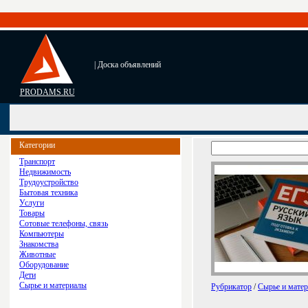
| Доска объявлений
PRODAMS.RU
Категории
Транспорт
Недвижимость
Трудоустройство
Бытовая техника
Услуги
Товары
Сотовые телефоны, связь
Компьютеры
Знакомства
Животные
Оборудование
Дети
Сырье и материалы
Рубрикатор
/
Сырье и мате