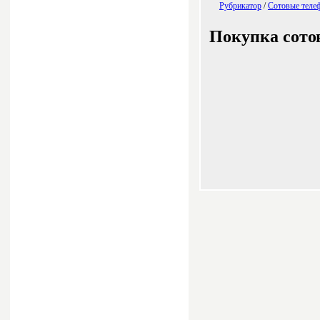
Рубрикатор
/
Сотовые телеф
Покупка сото