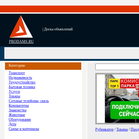
| Доска объявлений
PRODAMS.RU
Категории
Транспорт
Недвижимость
Трудоустройство
Бытовая техника
Услуги
Товары
Сотовые телефоны, связь
Компьютеры
Знакомства
Животные
Оборудование
Дети
Сырье и материалы
Рубрикатор
/
Товары
/
Прод