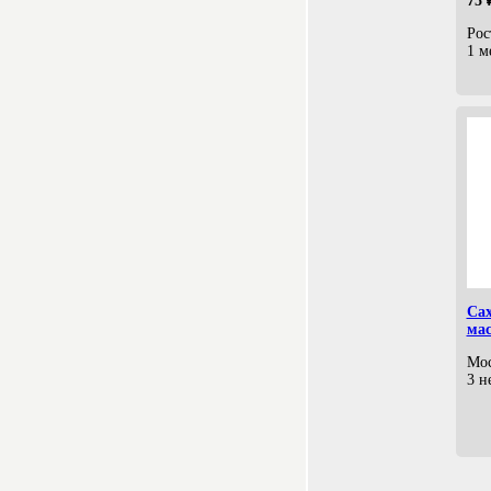
75 
Рос
1 м
Сах
мас
Мос
3 н