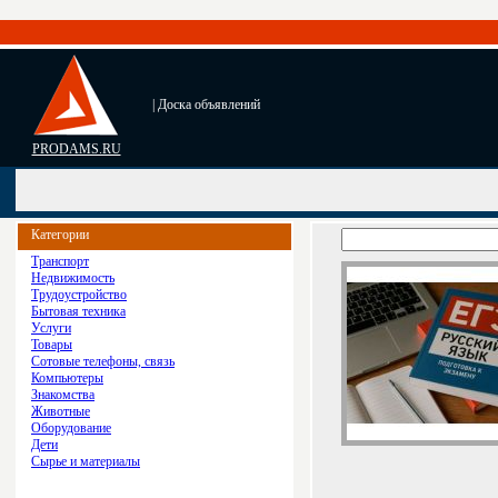
| Доска объявлений
PRODAMS.RU
Категории
Транспорт
Недвижимость
Трудоустройство
Бытовая техника
Услуги
Товары
Сотовые телефоны, связь
Компьютеры
Знакомства
Животные
Оборудование
Дети
Сырье и материалы