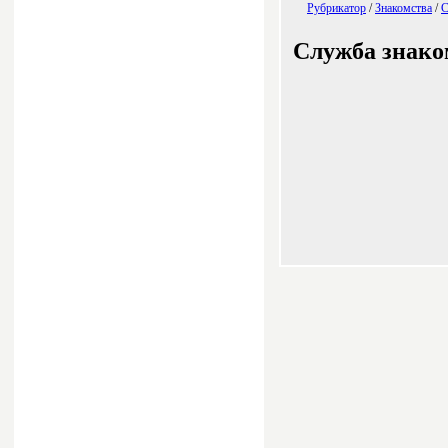
Рубрикатор
/
Знакомства
/
С
Служба знако