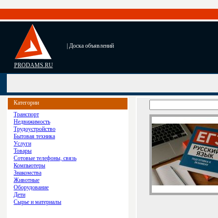
| Доска объявлений
PRODAMS.RU
Категории
Транспорт
Недвижимость
Трудоустройство
Бытовая техника
Услуги
Товары
Сотовые телефоны, связь
Компьютеры
Знакомства
Животные
Оборудование
Дети
Сырье и материалы