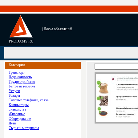
| Доска объявлений
PRODAMS.RU
Категории
Транспорт
Недвижимость
Трудоустройство
Бытовая техника
Услуги
Товары
Сотовые телефоны, связь
Компьютеры
Знакомства
Животные
Оборудование
Дети
Сырье и материалы