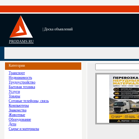
| Доска объявлений
PRODAMS.RU
Категории
Транспорт
Недвижимость
Трудоустройство
Бытовая техника
Услуги
Товары
Сотовые телефоны, связь
Компьютеры
Знакомства
Животные
Оборудование
Дети
Сырье и материалы