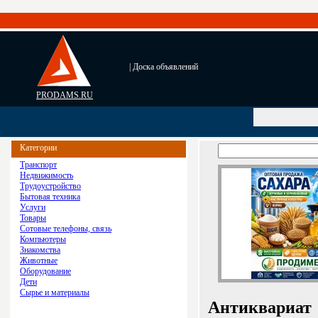
| Доска объявлений
PRODAMS.RU
Категории
Транспорт
Недвижимость
Трудоустройство
Бытовая техника
Услуги
Товары
Сотовые телефоны, связь
Компьютеры
Знакомства
Животные
Оборудование
Дети
Сырье и материалы
Антиквариат